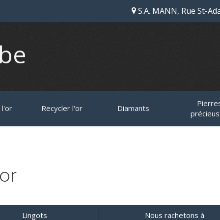
S.A. MANN, Rue St-Ada
.be
Pierre
l'or
Recycler l'or
Diamants
précieu
or
Lingots
Nous rachetons à