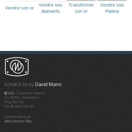
Vendre ses
Transformer
Vendre son
Vendre son or
diamants
son or
Platine
AchatOr.be by
David Mann
2026
| Tous droits réservés
S.A. MANN - David Mann
RCLg 169.785
TVA BE 0885.358.689
Site web réalisé par
Web Solution Way